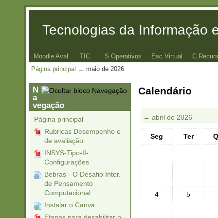
Tecnologias da Informação
Moodle Aval.
TIC
S.Operativos
Esc.Virtual
C.Recur
Página principal
→
maio de 2026
N
Calendário
a
vegação
←
abril de 2026
Página principal
Rubricas Desempenho e
Seg
Ter
Q
de avaliação
INSYS-Tipo-II-
Configurações
Bebras - O Desafio Inter.
de Pensamento
Computacional
4
5
Instalar o Canva
Etapas para desabilitar o